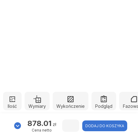
Ilość
Wymiary
Wykończenie
Podgląd
Fazowa
878.01
zł
DODAJ DO KOSZYKA
Cena netto